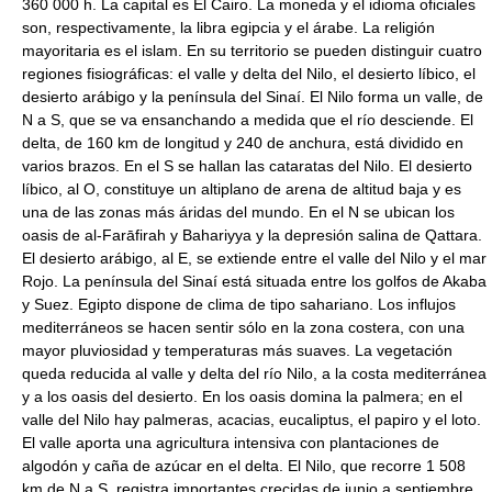
360 000 h. La capital es El Cairo. La moneda y el idioma oficiales
son, respectivamente, la libra egipcia y el árabe. La religión
mayoritaria es el islam. En su territorio se pueden distinguir cuatro
regiones fisiográficas: el valle y delta del Nilo, el desierto líbico, el
desierto arábigo y la península del Sinaí. El Nilo forma un valle, de
N a S, que se va ensanchando a medida que el río desciende. El
delta, de 160 km de longitud y 240 de anchura, está dividido en
varios brazos. En el S se hallan las cataratas del Nilo. El desierto
líbico, al O, constituye un altiplano de arena de altitud baja y es
una de las zonas más áridas del mundo. En el N se ubican los
oasis de al-Farāfirah y Bahariyya y la depresión salina de Qattara.
El desierto arábigo, al E, se extiende entre el valle del Nilo y el mar
Rojo. La península del Sinaí está situada entre los golfos de Akaba
y Suez. Egipto dispone de clima de tipo sahariano. Los influjos
mediterráneos se hacen sentir sólo en la zona costera, con una
mayor pluviosidad y temperaturas más suaves. La vegetación
queda reducida al valle y delta del río Nilo, a la costa mediterránea
y a los oasis del desierto. En los oasis domina la palmera; en el
valle del Nilo hay palmeras, acacias, eucaliptus, el papiro y el loto.
El valle aporta una agricultura intensiva con plantaciones de
algodón y caña de azúcar en el delta. El Nilo, que recorre 1 508
km de N a S, registra importantes crecidas de junio a septiembre,