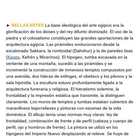
►
BELLAS ARTES
La base ideológica del arte egipcio era la
glorificación de los dioses y del rey difunto divinizado. El uso de la
piedra y el colosalismo constituyen las grandes aportaciones de la
arquitectura egipcia. Las pirámides evolucionaron desde la
escalonada Sakkara, la romboidal (Dahshur) y la de paredes lisas
(
Keops
, Kefrén y Micerinos). El hipogeo, tumba excavada en la
vertiente de una montaña, sucedió a las pirámides y se
incrementó la construcción de inmensos templos compuestos por
una avenida, dos hileras de esfinges, el obelisco y los pilonos y la
sala hipóstila. La escultura estuvo profundamente ligada a la
arquitectura funeraria y religiosa. El hieratismo solemne, la
frontalidad y la impresión estática que transmite, la distinguen
claramente. Los muros de templos y tumbas estaban cubiertos de
maravillosos bajorrelieves y pinturas con escenas de la vida
doméstica. El dibujo tenía unas normas muy claras: ley de
frontalidad, combinación de frente y de perfil (cabeza y cuerpo de
perfil, ojo y hombros de frente). La pintura se utilizó en los
hipogeos del Imperio Nuevo desplazando al relieve. Se huye de