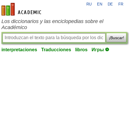
RU
EN
DE
FR
es-academic.com
Los diccionarios y las enciclopedias sobre el
Académico
¡Buscar!
interpretaciones
Traducciones
libros
Игры ⚽