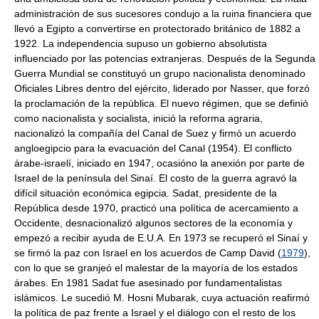
administración de sus sucesores condujo a la ruina financiera que
llevó a Egipto a convertirse en protectorado británico de 1882 a
1922. La independencia supuso un gobierno absolutista
influenciado por las potencias extranjeras. Después de la Segunda
Guerra Mundial se constituyó un grupo nacionalista denominado
Oficiales Libres dentro del ejército, liderado por Nasser, que forzó
la proclamación de la república. El nuevo régimen, que se definió
como nacionalista y socialista, inició la reforma agraria,
nacionalizó la compañía del Canal de Suez y firmó un acuerdo
angloegipcio para la evacuación del Canal (1954). El conflicto
árabe-israelí, iniciado en 1947, ocasióno la anexión por parte de
Israel de la península del Sinaí. El costo de la guerra agravó la
difícil situación económica egipcia. Sadat, presidente de la
República desde 1970, practicó una política de acercamiento a
Occidente, desnacionalizó algunos sectores de la economía y
empezó a recibir ayuda de E.U.A. En 1973 se recuperó el Sinaí y
se firmó la paz con Israel en los acuerdos de Camp David (
1979
),
con lo que se granjeó el malestar de la mayoría de los estados
árabes. En 1981 Sadat fue asesinado por fundamentalistas
islámicos. Le sucedió M. Hosni Mubarak, cuya actuación reafirmó
la política de paz frente a Israel y el diálogo con el resto de los