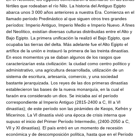
fértiles que rodeaban el río Nilo. La historia del Antiguo Egipto
abarca unos 3 000 años anteriores a nuestra Era. Comienza en el
llamado período Predinástico al que siguen otros tres grandes
períodos: Imperio Antiguo, Imperio Medio e Imperio Nuevo. A fines
del Neolítico, existían diversas culturas distribuidas entre el Alto y
Bajo Egipto. La primera unificación la realizó el Bajo Egipto, que
ocupaba las tierras del delta. Más adelante fue el Alto Egipto el
artífice de la unión e instauró la primera de las treinta dinastías.
En esos momentos ya se daban algunos de los rasgos que
caracterizarían esta civilización: la ciudad como centro político y
administrativo, una agricultura desarrollada, utilización de un
sistema de escritura, artesanía, comercio, y una sociedad
bastante jerarquizada. Los reyes de las dos primeras dinastías
establecieron las bases de la nueva monarquía, en la cual el
faraón era considerado un dios. Se iniciaba así el período
correspondiente al Imperio Antiguo (2815-2400 a C, III a VI
dinastías); de este período son las pirámides de Keops, Kefrén y
Micerinos. La VI dinastía vivió una época de crisis interna que
supuso el inicio del Primer Período Intermedio, (2400-2050 a C,
VII y XI dinastías). El país entró en un momento de recesión
económica y de descomposición política, hasta que en el Período