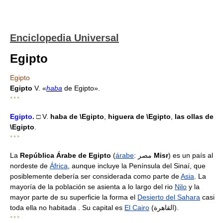
Enciclopedia Universal
Egipto
Egipto
Egipto
V. «
haba
de Egipto».
* * *
Egipto
.
□ V.
haba de
\Egipto
,
higuera de
\Egipto
,
las ollas de
\Egipto
.
* * *
La
República Árabe de Egipto
(
árabe
: مصر
Misr
) es un país al
nordeste de
África
, aunque incluye la Península del Sinaí, que
posiblemente debería ser considerada como parte de
Asia
. La
mayoría de la población se asienta a lo largo del rio
Nilo
y la
mayor parte de su superficie la forma el
Desierto del Sahara
casi
toda ella no habitada . Su capital es
El Cairo
(القاهرة).
* * *