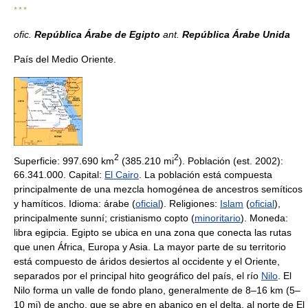
* * *
ofic.
República Árabe de Egipto
ant.
República Árabe Unida
País del Medio Oriente.
2
2
Superficie: 997.690 km
(385.210 mi
). Población (est. 2002):
66.341.000. Capital:
El Cairo
. La población está compuesta
principalmente de una mezcla homogénea de ancestros semíticos
y hamíticos. Idioma: árabe (
oficial
). Religiones:
Islam
(
oficial
),
principalmente sunní; cristianismo copto (
minoritario
). Moneda:
libra egipcia. Egipto se ubica en una zona que conecta las rutas
que unen África, Europa y Asia. La mayor parte de su territorio
está compuesto de áridos desiertos al occidente y el Oriente,
separados por el principal hito geográfico del país, el río
Nilo
. El
Nilo forma un valle de fondo plano, generalmente de 8–16 km (5–
10 mi) de ancho, que se abre en abanico en el delta, al norte de El