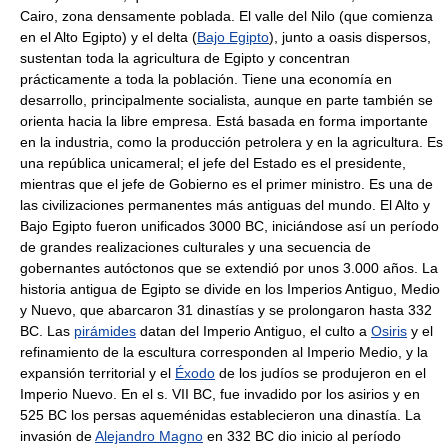
Cairo, zona densamente poblada. El valle del Nilo (que comienza
en el Alto Egipto) y el delta (
Bajo Egipto
), junto a oasis dispersos,
sustentan toda la agricultura de Egipto y concentran
prácticamente a toda la población. Tiene una economía en
desarrollo, principalmente socialista, aunque en parte también se
orienta hacia la libre empresa. Está basada en forma importante
en la industria, como la producción petrolera y en la agricultura. Es
una república unicameral; el jefe del Estado es el presidente,
mientras que el jefe de Gobierno es el primer ministro. Es una de
las civilizaciones permanentes más antiguas del mundo. El Alto y
Bajo Egipto fueron unificados 3000 BC, iniciándose así un período
de grandes realizaciones culturales y una secuencia de
gobernantes autóctonos que se extendió por unos 3.000 años. La
historia antigua de Egipto se divide en los Imperios Antiguo, Medio
y Nuevo, que abarcaron 31 dinastías y se prolongaron hasta 332
BC. Las
pirámides
datan del Imperio Antiguo, el culto a
Osiris
y el
refinamiento de la escultura corresponden al Imperio Medio, y la
expansión territorial y el
Éxodo
de los judíos se produjeron en el
Imperio Nuevo. En el s. VII BC, fue invadido por los asirios y en
525 BC los persas aqueménidas establecieron una dinastía. La
invasión de
Alejandro Magno
en 332 BC dio inicio al período