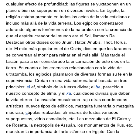
cualquier efecto de profundidad: las figuras se yuxtaponen en un
plano o bien se superponen en diversos niveles. En Egipto, la
religión estaba presente en todos los actos de la vida cotidiana e
incluso más allá de la vida terrena. Los egipcios comenzaron
adorando algunos fenómenos de la naturaleza con la creencia de
que el espíritu creador del mundo era el Sol, llamado Ra.
Destacan otros dioses como Jnum, Hator, Anubis, Thot, Horus,
etc. El mito más popular es el de Osiris, dios en que los faraones
se convertían al morir para reinar en el más allá. Más tarde el
faraón pasó a ser considerado la encarnación de este dios en la
tierra. En cuanto a las creencias relacionadas con la vida de
ultratumba, los egipcios plasmaron de diversas formas su fe en la
supervivencia. Creían en una vida sobrenatural basada en tres
principios:
el
aj
, símbolo de la fuerza divina; el
ba
, parecido a
nuestro concepto de alma, y el
ka
, cualidades divinas que daban
la vida eterna. La invasión musulmana trajo otras coordenadas
artísticas: nuevos tipos de edificios, mezquita funeraria o mezquita
madrasa,
c
úpulas realzadas, alminares de fustes variados
superpuestos, vidrio esmaltado, etc. Las mezquitas de El Cairo y
de Rosetta, la necrópolis de Assuán, los monumentos de Kus, etc.
muestran la importancia del arte islámico en Egipto. Con la