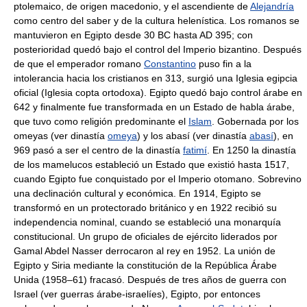
ptolemaico, de origen macedonio, y el ascendiente de
Alejandría
como centro del saber y de la cultura helenística. Los romanos se
mantuvieron en Egipto desde 30 BC hasta AD 395; con
posterioridad quedó bajo el control del Imperio bizantino. Después
de que el emperador romano
Constantino
puso fin a la
intolerancia hacia los cristianos en 313, surgió una Iglesia egipcia
oficial (Iglesia copta ortodoxa). Egipto quedó bajo control árabe en
642 y finalmente fue transformada en un Estado de habla árabe,
que tuvo como religión predominante el
Islam
. Gobernada por los
omeyas (ver dinastía
omeya
) y los abasí (ver dinastía
abasí
), en
969 pasó a ser el centro de la dinastía
fatimí
. En 1250 la dinastía
de los mamelucos estableció un Estado que existió hasta 1517,
cuando Egipto fue conquistado por el Imperio otomano. Sobrevino
una declinación cultural y económica. En 1914, Egipto se
transformó en un protectorado británico y en 1922 recibió su
independencia nominal, cuando se estableció una monarquía
constitucional. Un grupo de oficiales de ejército liderados por
Gamal Abdel Nasser derrocaron al rey en 1952. La unión de
Egipto y Siria mediante la constitución de la República Árabe
Unida (1958–61) fracasó. Después de tres años de guerra con
Israel (ver guerras árabe-israelíes), Egipto, por entonces