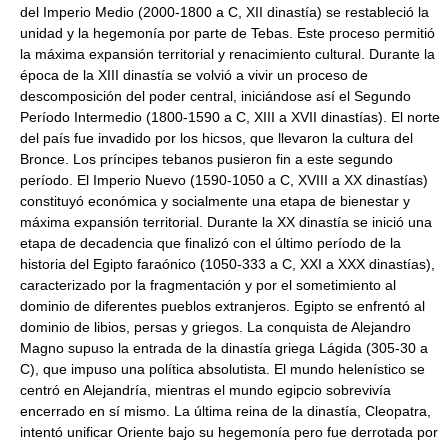
del Imperio Medio (2000-1800 a C, XII dinastía) se restableció la
unidad y la hegemonía por parte de Tebas. Este proceso permitió
la máxima expansión territorial y renacimiento cultural. Durante la
época de la XIII dinastía se volvió a vivir un proceso de
descomposición del poder central, iniciándose así el Segundo
Período Intermedio (1800-1590 a C, XIII a XVII dinastías). El norte
del país fue invadido por los hicsos, que llevaron la cultura del
Bronce. Los príncipes tebanos pusieron fin a este segundo
período. El Imperio Nuevo (1590-1050 a C, XVIII a XX dinastías)
constituyó económica y socialmente una etapa de bienestar y
máxima expansión territorial. Durante la XX dinastía se inició una
etapa de decadencia que finalizó con el último período de la
historia del Egipto faraónico (1050-333 a C, XXI a XXX dinastías),
caracterizado por la fragmentación y por el sometimiento al
dominio de diferentes pueblos extranjeros. Egipto se enfrentó al
dominio de libios, persas y griegos. La conquista de Alejandro
Magno supuso la entrada de la dinastía griega Lágida (305-30 a
C), que impuso una política absolutista. El mundo helenístico se
centró en Alejandría, mientras el mundo egipcio sobrevivía
encerrado en sí mismo. La última reina de la dinastía, Cleopatra,
intentó unificar Oriente bajo su hegemonía pero fue derrotada por