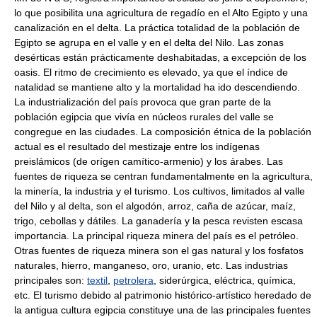
lo que posibilita una agricultura de regadío en el Alto Egipto y una
canalización en el delta. La práctica totalidad de la población de
Egipto se agrupa en el valle y en el delta del Nilo. Las zonas
desérticas están prácticamente deshabitadas, a excepción de los
oasis. El ritmo de crecimiento es elevado, ya que el índice de
natalidad se mantiene alto y la mortalidad ha ido descendiendo.
La industrialización del país provoca que gran parte de la
población egipcia que vivía en núcleos rurales del valle se
congregue en las ciudades. La composición étnica de la población
actual es el resultado del mestizaje entre los indígenas
preislámicos (de orígen camítico-armenio) y los árabes. Las
fuentes de riqueza se centran fundamentalmente en la agricultura,
la minería, la industria y el turismo. Los cultivos, limitados al valle
del Nilo y al delta, son el algodón, arroz, caña de azúcar, maíz,
trigo, cebollas y dátiles. La ganadería y la pesca revisten escasa
importancia. La principal riqueza minera del país es el petróleo.
Otras fuentes de riqueza minera son el gas natural y los fosfatos
naturales, hierro, manganeso, oro, uranio, etc. Las industrias
principales son:
textil
,
petrolera
, siderúrgica, eléctrica, química,
etc. El turismo debido al patrimonio histórico-artístico heredado de
la antigua cultura egipcia constituye una de las principales fuentes