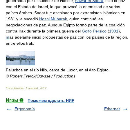
gobernada por el sucesor de Nasser,
Anwar el-Sadat
, hizo la paz
con el Estado de Israel, lo que provocó la enemistad de varios
países árabes. Sadat fue asesinado por extremistas islámicos en
1981 y le sucedió
Hosni Mubarak
, quien continuó las
negociaciones de paz. Aunque Egipto formó parte de la coalición
contra Irak durante la primera guerra del
Golfo Pérsico
(
1991
),
m
ás adelante inició propuestas de paz con los países de la región,
entre ellos Irak.
Faluchos en el río Nilo, cerca de Luxor, en el Alto Egipto.
© Robert Frerck/Odyssey Productions
Enciclopedia Universal
.
2012
.
Игры ⚽
Поможем сделать НИР
Ergonomía
Ethernet