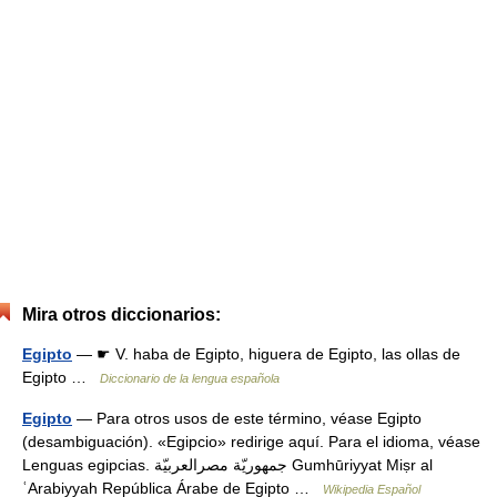
Mira otros diccionarios:
Egipto
— ☛ V. haba de Egipto, higuera de Egipto, las ollas de
Egipto …
Diccionario de la lengua española
Egipto
— Para otros usos de este término, véase Egipto
(desambiguación). «Egipcio» redirige aquí. Para el idioma, véase
Lenguas egipcias. جمهوريّة مصرالعربيّة Gumhūriyyat Miṣr al
ʿArabiyyah República Árabe de Egipto …
Wikipedia Español