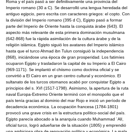
Roma y el país pasó a ser definitivamente una provincia del
Imperio romano (30 a C). Se desarrolló una lengua heredada del
antiguo egipcio, pero escrita con caracteres griegos: el copto. Con
la división del Imperio romano (395 d C), Egipto pasó a formar
parte del Imperio de Oriente hasta la conquista árabe (643). El
aspecto más relevante de esta primera dominación musulmana
(642-868) fue la rápida asimilación de la cultura árabe y de la
religión islámica. Egipto siguió los avatares del Imperio islámico
hasta que el turco Ahmad ibn Tulun consiguió la independencia
(868), iniciándose una época de gran prosperidad. Los fatimíes
ocuparon Egipto y trasladaron la capital de su Imperio a El Cairo
(969-1171). Se implantó el chiismo como doctrina oficial y se
convirtió a El Cairo en un gran centro cultural y económico. El
sultanato de los turcos otomanos acabó por conquistar Egipto a
principios del s. XVI (1517-1798). Asimismo, la apertura de la ruta
naval Europa-Extremo Oriente terminó con el monopolio que el
país tenía gracias al dominio del mar Rojo e inició un período de
decadencia económica. La ocupación francesa (1784-1801)
provocó una grave crisis en la estructura político-social del país.
Egipto parecía abocado a la anarquía cuando Muhammad ´Alī,
oficial turco, logró adueñarse de la situación (1805) y emprendió
una ambiciosa obra de renovación política y económica. La mala